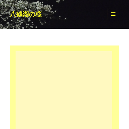
八鶴湖の桜
メニュ
ーとウ
ィジェ
ット