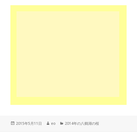
投
作
カ
2015年5月11日
eo
2014年の八鶴湖の桜
稿
成
テ
日:
者
ゴ