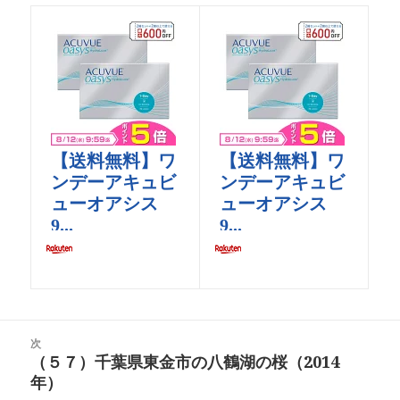
投
次
稿
（５７）千葉県東金市の八鶴湖の桜（2014
次
ナ
年）
の
ビ