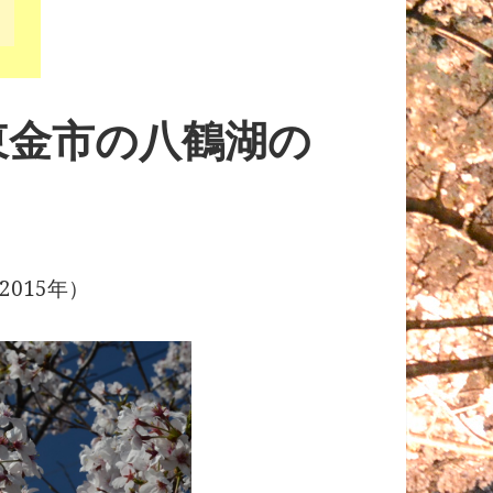
東金市の八鶴湖の
015年）