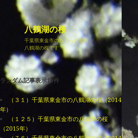
八鶴湖の桜
千葉県東金市のさくらの名所。
八鶴湖の桜です
ランダム記事表示10件
（３１）千葉県東金市の八鶴湖の桜（2014
年）
（１２５）千葉県東金市の八鶴湖の桜
（2015年）