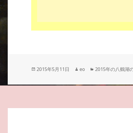
投
作
カ
2015年5月11日
eo
2015年の八鶴湖
稿
成
テ
日:
者
ゴ
リ
ー