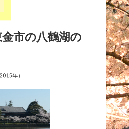
東金市の八鶴湖の
015年）