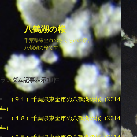
八鶴湖の桜
千葉県東金市のさくらの名所。
八鶴湖の桜です
ランダム記事表示10件
（９１）千葉県東金市の八鶴湖の桜（2014
年）
（４８）千葉県東金市の八鶴湖の桜（2014
年）