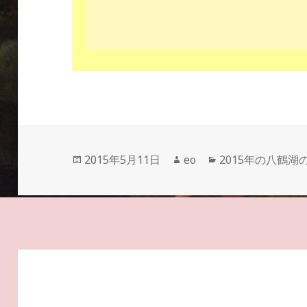
投
作
カ
2015年5月11日
eo
2015年の八鶴湖
稿
成
テ
日:
者
ゴ
リ
ー