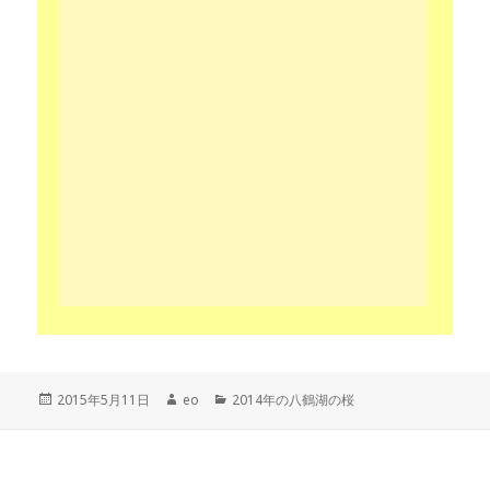
投
作
カ
2015年5月11日
eo
2014年の八鶴湖の桜
稿
成
テ
日:
者
ゴ
リ
ー