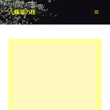
八鶴湖の桜
メニュ
ーとウ
ィジェ
ット