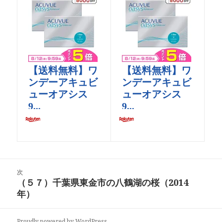
投
次
稿
（５７）千葉県東金市の八鶴湖の桜（2014
次
ナ
年）
の
ビ
投
ゲ
稿:
Proudly powered by WordPress