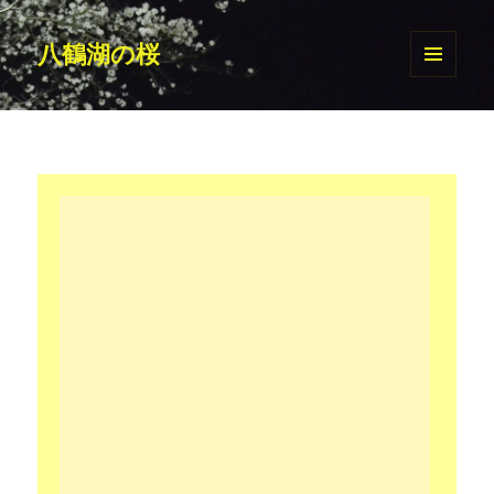
八鶴湖の桜
メニュ
ーとウ
ィジェ
ット