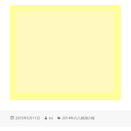
投
作
カ
2015年5月11日
eo
2014年の八鶴湖の桜
稿
成
テ
日:
者
ゴ