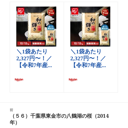
投
前
稿
（５６）千葉県東金市の八鶴湖の桜（2014
前
ナ
年）
の
ビ