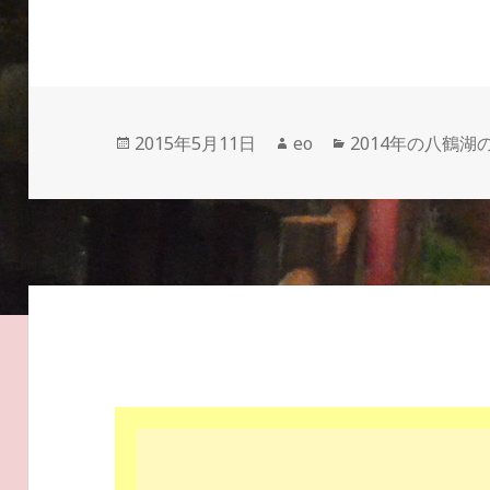
投
作
カ
2015年5月11日
eo
2014年の八鶴湖
稿
成
テ
日:
者
ゴ
リ
ー