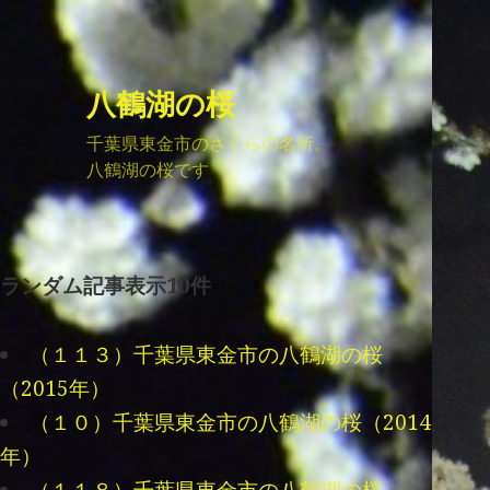
八鶴湖の桜
千葉県東金市のさくらの名所。
八鶴湖の桜です
ランダム記事表示10件
（１１３）千葉県東金市の八鶴湖の桜
（2015年）
（１０）千葉県東金市の八鶴湖の桜（2014
年）