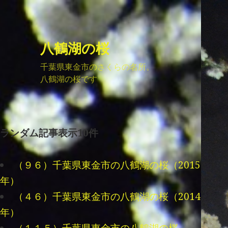
八鶴湖の桜
千葉県東金市のさくらの名所。
八鶴湖の桜です
ランダム記事表示10件
（９６）千葉県東金市の八鶴湖の桜（2015
年）
（４６）千葉県東金市の八鶴湖の桜（2014
年）