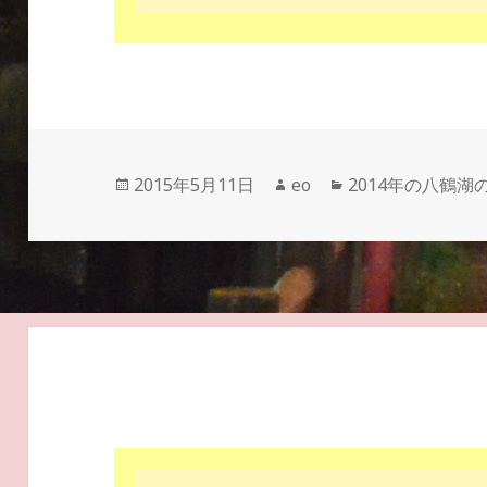
投
作
カ
2015年5月11日
eo
2014年の八鶴湖
稿
成
テ
日:
者
ゴ
リ
ー