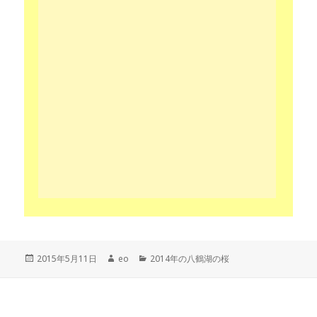
投
作
カ
2015年5月11日
eo
2014年の八鶴湖の桜
稿
成
テ
日:
者
ゴ
リ
ー