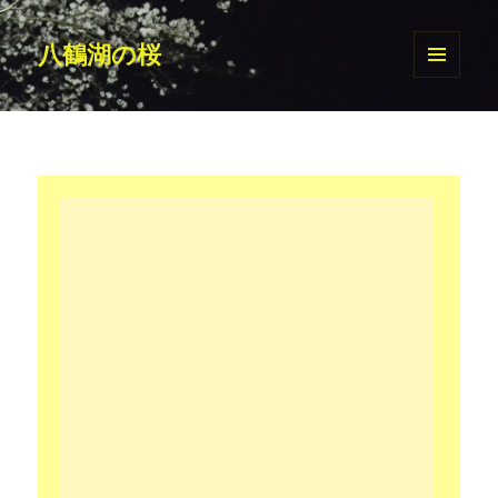
八鶴湖の桜
メニュ
ーとウ
ィジェ
ット