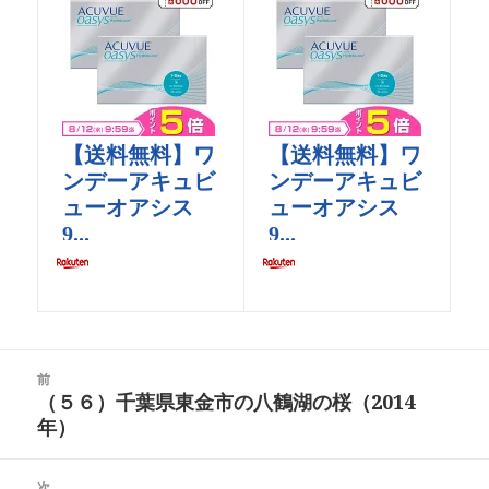
投
前
稿
（５６）千葉県東金市の八鶴湖の桜（2014
前
ナ
年）
の
ビ
投
ゲ
稿:
次