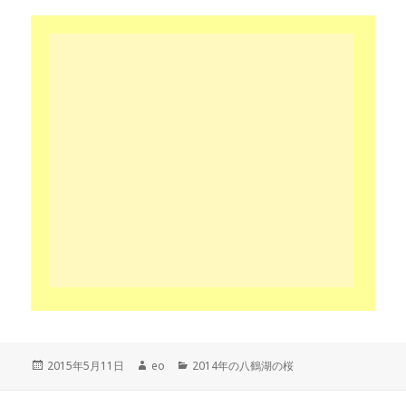
投
作
カ
2015年5月11日
eo
2014年の八鶴湖の桜
稿
成
テ
日:
者
ゴ