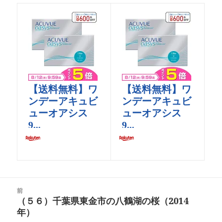
投
前
稿
（５６）千葉県東金市の八鶴湖の桜（2014
前
ナ
年）
の
ビ