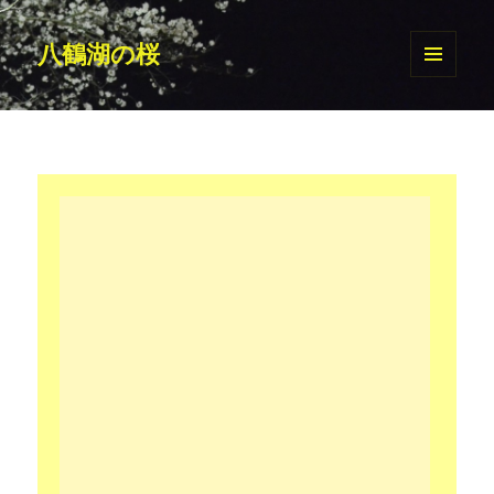
八鶴湖の桜
メニュ
ーとウ
ィジェ
ット