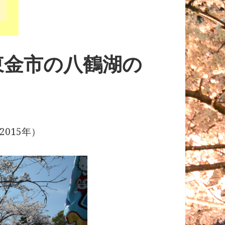
東金市の八鶴湖の
015年）