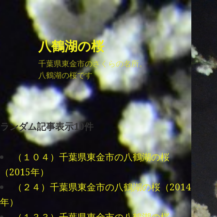
八鶴湖の桜
千葉県東金市のさくらの名所。
八鶴湖の桜です
ランダム記事表示10件
（１０４）千葉県東金市の八鶴湖の桜
（2015年）
（２４）千葉県東金市の八鶴湖の桜（2014
年）