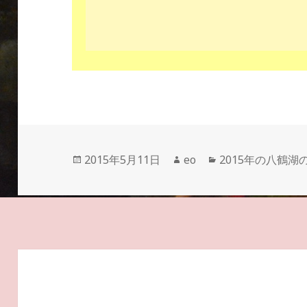
投
作
カ
2015年5月11日
eo
2015年の八鶴湖
稿
成
テ
日:
者
ゴ
リ
ー